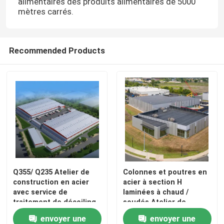
alimentaires des produits alimentaires de 5000
mètres carrés.
Recommended Products
Q355/ Q235 Atelier de
Colonnes et poutres en
construction en acier
acier à section H
avec service de
laminées à chaud /
traitement de décoiling
soudés Atelier de
construction métallique
envoyer une
envoyer une