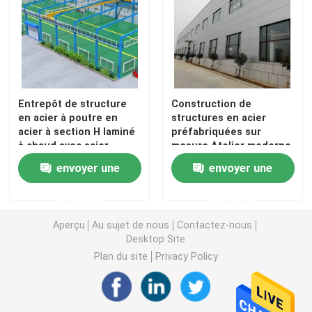
Entrepôt de structure
Construction de
en acier à poutre en
structures en acier
acier à section H laminé
préfabriquées sur
à chaud avec acier
mesure Atelier moderne
Q355B
envoyer une
envoyer une
demande
demande
Aperçu
Au sujet de nous
Contactez-nous
Desktop Site
Plan du site
Privacy Policy