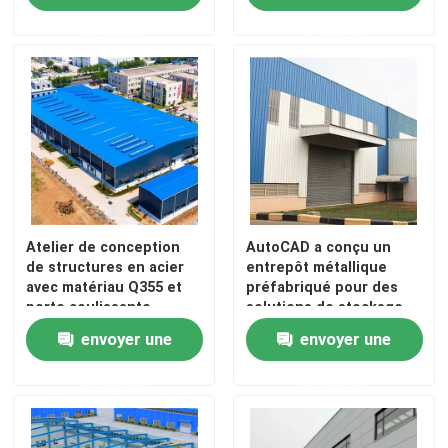
demande
demande
Atelier de conception
AutoCAD a conçu un
de structures en acier
entrepôt métallique
avec matériau Q355 et
préfabriqué pour des
porte coulissante
solutions de stockage
optimales
envoyer une
envoyer une
demande
demande